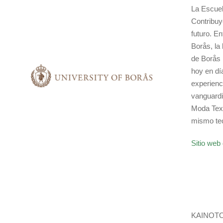
La Escuel
Contribuy
futuro. E
Borås, la 
de Borås 
hoy en dí
experienci
vanguardi
Moda Text
mismo te
Sitio web 
KAINOTOMI