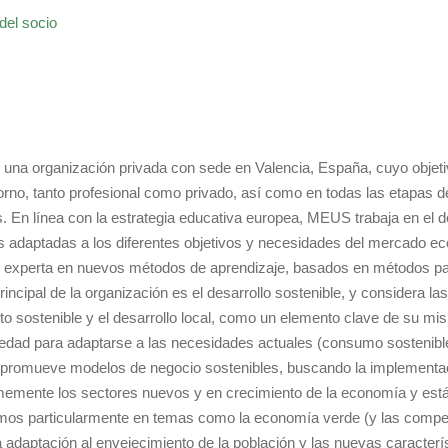
del socio
na organización privada con sede en Valencia, España, cuyo objeti
orno, tanto profesional como privado, así como en todas las etapas d
s. En línea con la estrategia educativa europea, MEUS trabaja en el 
s adaptadas a los diferentes objetivos y necesidades del mercado eco
xperta en nuevos métodos de aprendizaje, basados ​​en métodos part
rincipal de la organización es el desarrollo sostenible, y considera 
to sostenible y el desarrollo local, como un elemento clave de su 
iedad para adaptarse a las necesidades actuales (consumo sostenibl
 promueve modelos de negocio sostenibles, buscando la implement
memente los sectores nuevos y en crecimiento de la economía y está
mos particularmente en temas como la economía verde (y las compete
la adaptación al envejecimiento de la población y las nuevas caract