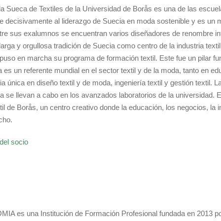
a Sueca de Textiles de la Universidad de Borås es una de las escu
e decisivamente al liderazgo de Suecia en moda sostenible y es un mot
ntre sus exalumnos se encuentran varios diseñadores de renombre int
larga y orgullosa tradición de Suecia como centro de la industria text
puso en marcha su programa de formación textil. Este fue un pilar f
a es un referente mundial en el sector textil y de la moda, tanto en 
a única en diseño textil y de moda, ingeniería textil y gestión textil. 
a se llevan a cabo en los avanzados laboratorios de la universidad. El
il de Borås, un centro creativo donde la educación, los negocios, la i
cho.
del socio
A es una Institución de Formación Profesional fundada en 2013 po