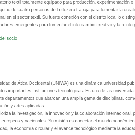
ratorio textil totalmente equipado para producción, experimentación 
equipo de cuatro personas de Lottozero trabaja para fomentar la creati
nal en el sector textil. Su fuerte conexión con el distrito local lo dis
adores emergentes para fomentar el intercambio creativo y la reinterp
del socio
sidad de Ática Occidental (UNIWA) es una dinámica universidad públ
 dos importantes instituciones tecnológicas. Es una de las universid
iete departamentos que abarcan una amplia gama de disciplinas, como 
ación y artes aplicadas.
oriza la investigación, la innovación y la colaboración internacional
 europeos y nacionales. Su misión es conectar el mundo académico c
lidad, la economía circular y el avance tecnológico mediante la educac