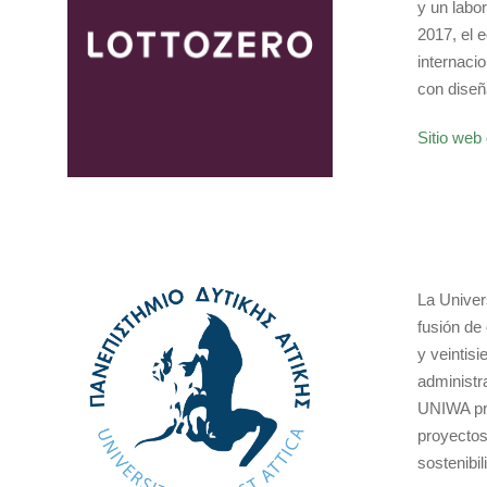
y un labo
2017, el 
internacio
con diseñ
Sitio web 
La Univer
fusión de
y veintis
administr
UNIWA pri
proyectos
sostenibi