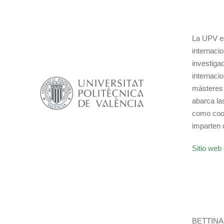
La UPV es
internaci
investiga
internaci
másteres 
abarca la
como coor
imparten 
Sitio web 
BETTINA, 