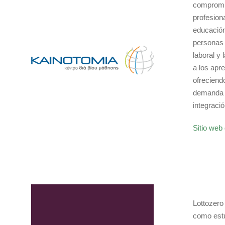
compromi
profesion
educación
personas 
laboral y
a los apr
ofreciend
demanda e
integraci
Sitio web 
Lottozero 
como estu