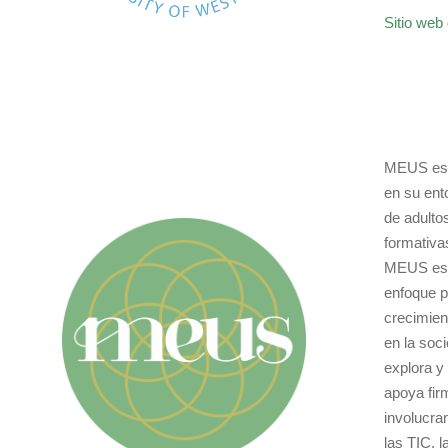
Sitio web 
MEUS es u
en su ent
de adulto
formativa
MEUS es e
enfoque p
crecimien
en la soc
explora y
apoya fir
involucra
las TIC, 