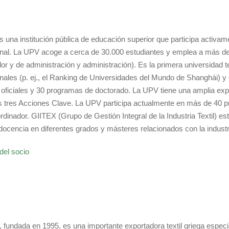
 una institución pública de educación superior que participa activa
onal. La UPV acoge a cerca de 30.000 estudiantes y emplea a más d
dor y de administración y administración). Es la primera universidad
onales (p. ej., el Ranking de Universidades del Mundo de Shanghái) 
oficiales y 30 programas de doctorado. La UPV tiene una amplia ex
s tres Acciones Clave. La UPV participa actualmente en más de 40 
dinador. GIITEX (Grupo de Gestión Integral de la Industria Textil) e
docencia en diferentes grados y másteres relacionados con la industria
del socio
fundada en 1995, es una importante exportadora textil griega especia