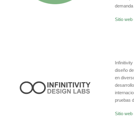
demanda d
Sitio web 
Infinitiv
diseño de 
en divers
desarroll
internaci
pruebas d
Sitio web 